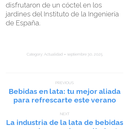
disfrutaron de un cóctel en los
jardines del Instituto de la Ingeniería
de España.
Category:
Actualidad
septiembre 30, 2025
Post
PREVIOUS
navigation
Bebidas en lata: tu mejor aliada
Previous
para refrescarte este verano
post:
NEXT
La industria de la lata de bebidas