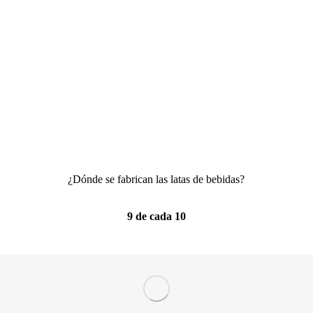
La lata de bebidas
Sala de Prensa
Enl
Fabricación
¿Dónde se fabrican las latas de bebidas?
9 de cada 10