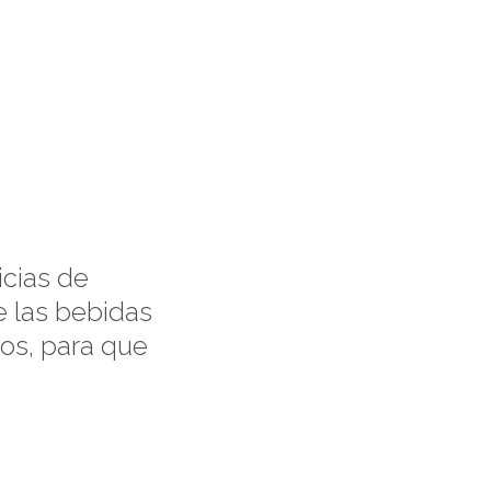
atados
Contacto
icias de
e las bebidas
cos, para que