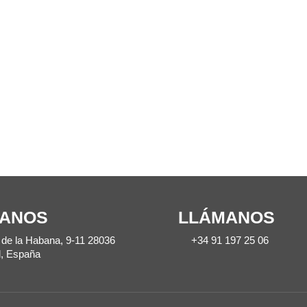
s de cerveza.
Madrid, pró
iaje de ida…y
destino de 
uelta”: la
muestra “las la
sición que no
tu vida, las vi
uedes perder
tu lata”
mayo 25, 2021
mayo 25, 2021
TANOS
LLÁMANOS
de la Habana, 9-11 28036
+34 91 197 25 06
, España