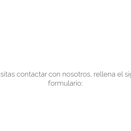
La lata de bebidas
Sala de Prensa
Enl
Contacto
sitas contactar con nosotros, rellena el s
formulario: