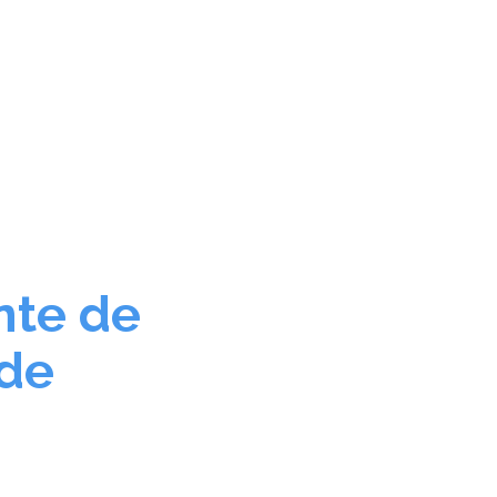
atados
Contacto
nte de
 de