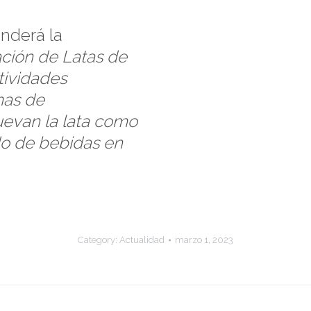
nderá la
ación de Latas de
tividades
mas de
evan la lata como
do de bebidas en
Category:
Actualidad
marzo 1, 2023