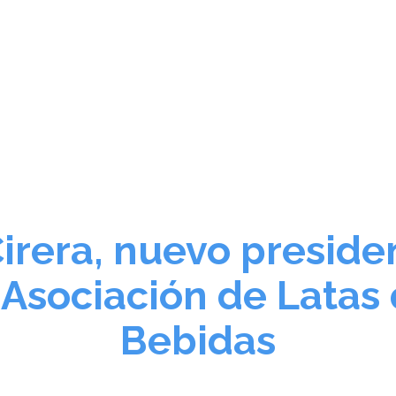
La lata de bebidas
Sala de Prensa
Enl
Noticias y Recursos
Cirera, nuevo preside
 Asociación de Latas
Bebidas