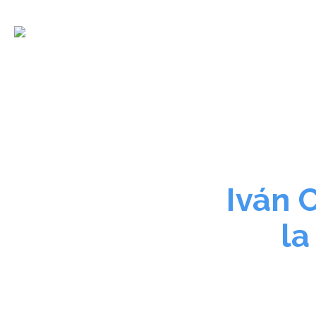
La asociación
Iván 
la