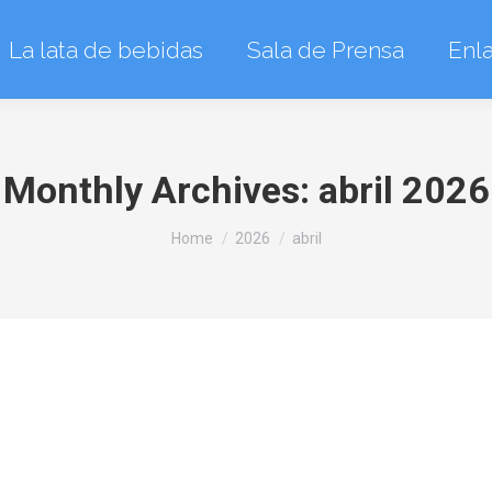
La lata de bebidas
Sala de Prensa
Enl
Monthly Archives:
abril 2026
You are here:
Home
2026
abril