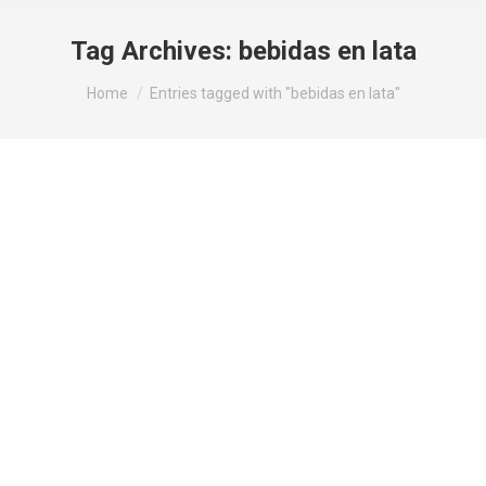
Tag Archives:
bebidas en lata
You are here:
Home
Entries tagged with "bebidas en lata"