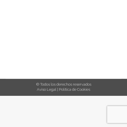
Bebidas en lata: tu mejor
aliada para refrescarte este
verano
Blog
By
Carlos Jimeno
julio 11, 2025
Leave a comment
© Todos los derechos reservados
Aviso Legal
|
Política de Cookies